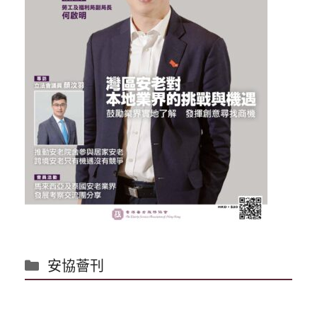
分
安協薈刊
類