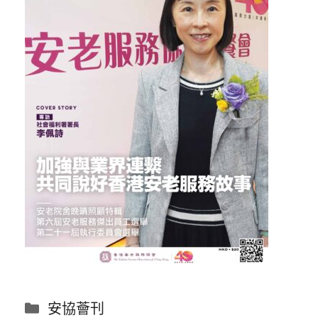
分
安協薈刊