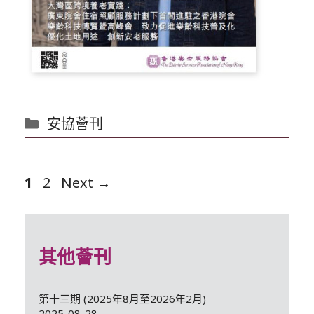
分
安協薈刊
類
Page
Page
1
2
Next
→
其他薈刊
第十三期 (2025年8月至2026年2月)
2025-08-28