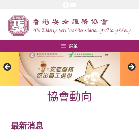
Facebook
YouTube
跳
至
內
容
選單
協會動向
最新消息