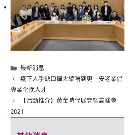
分
最新消息
類
疫下人手缺口擴大編唔到更 安老業倡
專業化挽人才
【活動推介】黃金時代展覽暨高峰會
2021