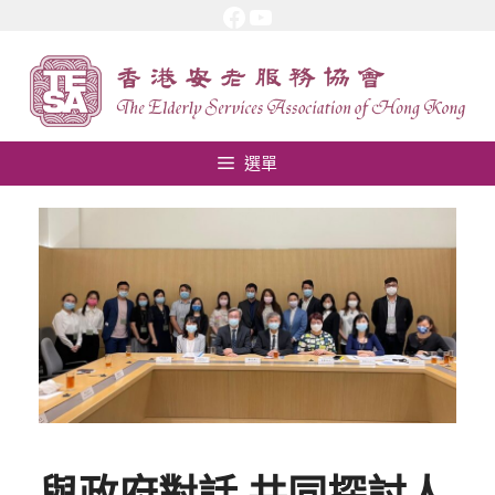
Facebook
YouTube
跳
至
內
容
選單
與政府對話 共同探討人