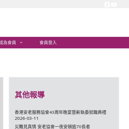
Facebo
YouT
成為會員
會員登入
其他報導
香港安老服務協會43周年晚宴暨新執委就職典禮
2026-03-11
災難見真情 安老協會一夜安頓逾70長者