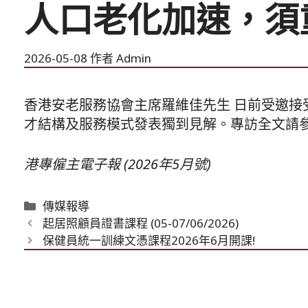
人口老化加速，須
2026-05-08
作者
Admin
香港安老服務協會主席羅維佳先生 日前受邀接
才結構及服務模式發表獨到見解。專訪全文請
港專僱主電子報 (2026年5月號)
分
傳媒報導
類
起居照顧員證書課程 (05-07/06/2026)
保健員統一訓練文憑課程2026年6月開課!