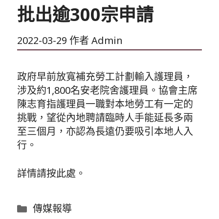
批出逾300宗申請
2022-03-29
作者
Admin
政府早前放寬補充勞工計劃輸入護理員，
涉及約1,800名安老院舍護理員。協會主席
陳志育指護理員一職對本地勞工有一定的
挑戰，望從內地聘請臨時人手能延長多兩
至三個月，亦認為長遠仍要吸引本地人入
行。
詳情請按
此處
。
分
傳媒報導