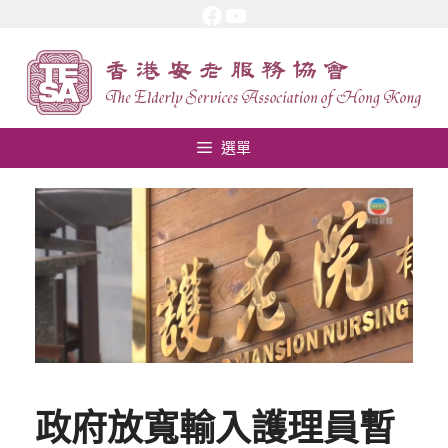
Facebook
YouTube
跳
至
內
容
選單
政府放寬輸入護理員暫