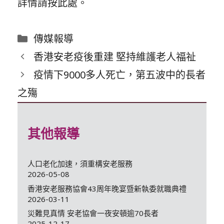
詳情請按
此處
。
分
傳媒報導
類
香港安老疫後重建 堅持維護老人福祉
疫情下9000多人死亡，第五波中的長者
之殤
其他報導
人口老化加速，須重構安老服務
2026-05-08
香港安老服務協會43周年晚宴暨新執委就職典禮
2026-03-11
災難見真情 安老協會一夜安頓逾70長者
2025-12-17