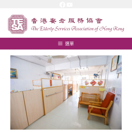
Facebook
YouTube
跳
至
內
容
選單