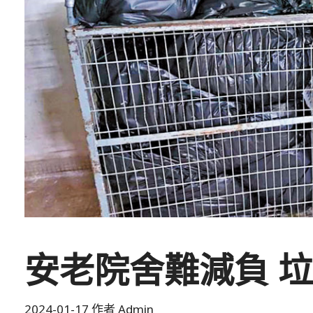
安老院舍難減負 
2024-01-17
作者
Admin