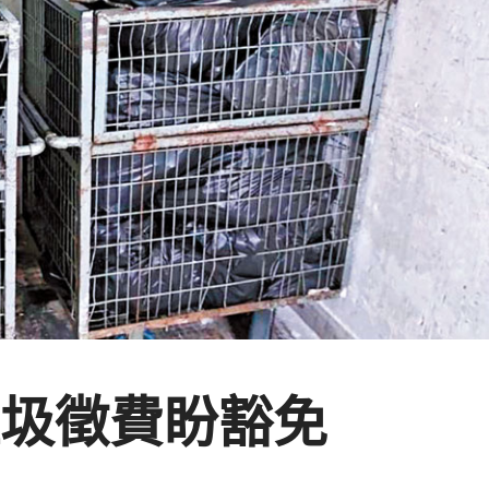
垃圾徵費盼豁免