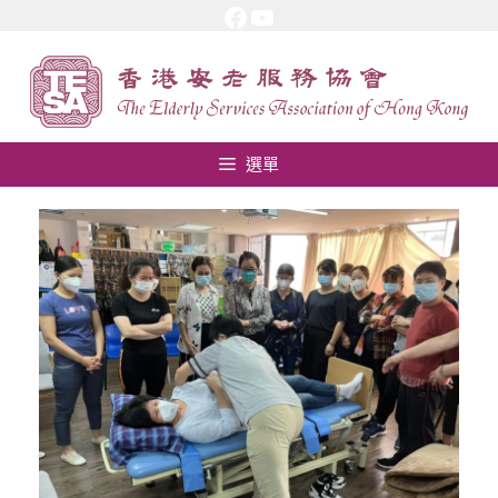
Facebook
YouTube
跳
至
內
容
選單