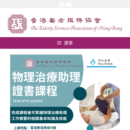
Facebook
YouTube
跳
至
內
容
選單