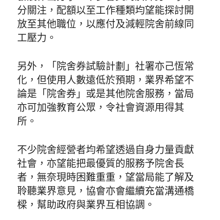
分關注，配額以至工作種類均望能探討開
放至其他職位，以應付及減輕院舍前線同
工壓力。
另外，「院舍券試驗計劃」社署亦己恆常
化，但使用人數遠低於預期，業界希望不
論是「院舍券」或是其他院舍服務，當局
亦可加強教育公眾，令社會資源用得其
所。
不少院舍經營者均希望透過自身力量貢獻
社會，亦望能把最優質的服務予院舍長
者，無奈現時困難重重，望當局能了解及
聆聽業界意見，協會亦會繼續充當溝通橋
樑，幫助政府與業界互相協調。